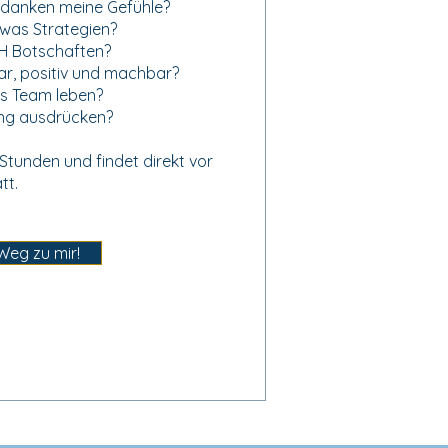
edanken meine Gefühle?
was Strategien?
CH Botschaften?
lar, positiv und machbar?
ls Team leben?
ng ausdrücken?
Stunden und findet direkt vor
tt.
Weg zu mir!