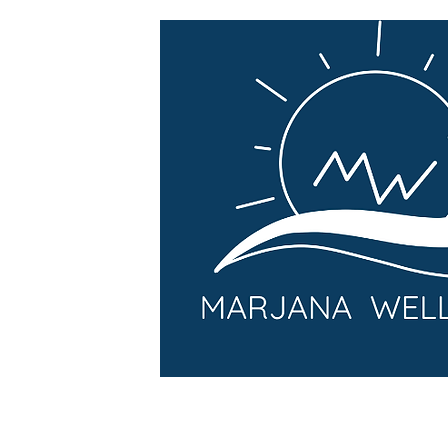
MARJANA WELLH
Resilienztraining
Spiritual Life Coaching