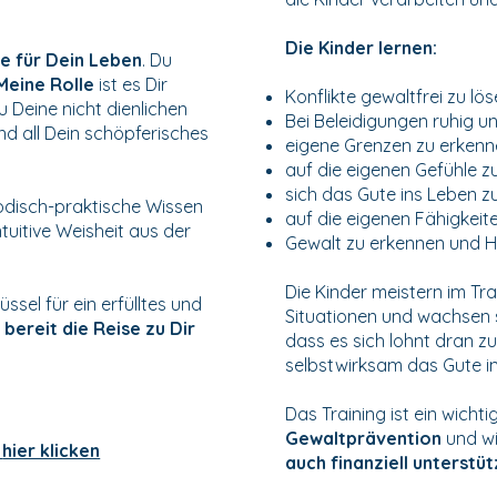
Die Kinder lernen:
te für Dein Leben
. Du
Meine Rolle
ist es Dir
Konflikte gewaltfrei zu lö
 Deine nicht dienlichen
Bei Beleidigungen ruhig u
d all Dein schöpferisches
eigene Grenzen zu erkenn
auf die eigenen Gefühle z
sich das Gute ins Leben z
odisch-praktische Wissen
auf die eigenen Fähigkeit
tuitive Weisheit aus der
Gewalt zu erkennen und Hi
Die Kinder meistern im Tr
ssel für ein erfülltes und
Situationen und wachsen s
 bereit die Reise zu Dir
dass es sich lohnt dran zu
selbstwirksam das Gute in
Das Training ist ein wichtig
Gewaltprävention
und w
hier klicken
auch finanziell unterstüt