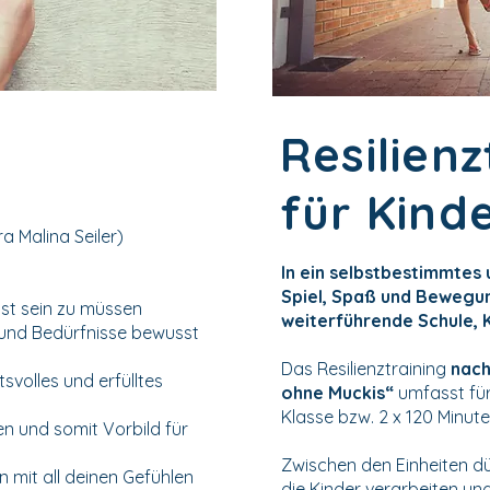
Resilienz
für Kind
a Malina Seiler)
In ein selbstbestimmtes
Spiel, Spaß und Bewegun
bst sein zu müssen
weiterführende Schule, K
 und Bedürfnisse bewusst
Das Resilienztraining
nach
svolles und erfülltes
ohne Muckis“
umfasst für
Klasse bzw. 2 x 120 Minut
ten und somit Vorbild für
Zwischen den Einheiten dü
n mit all deinen Gefühlen
die Kinder verarbeiten un