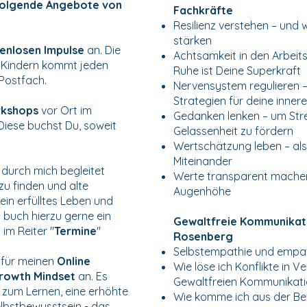
h folgende Angebote von
Fachkräfte
Resilienz verstehen – und w
stärken
enlosen Impulse
an. Die
Achtsamkeit in den Arbeits
n Kindern kommt jeden
Ruhe ist Deine Superkraft
 Postfach.
Nervensystem regulieren – 
Strategien für deine inner
rkshops
vor Ort im
Gedanken lenken – um St
Diese buchst Du, soweit
Gelassenheit zu fördern
Wertschätzung leben – als 
Miteinander
g
durch mich begleitet
Werte transparent machen 
zu finden und alte
Augenhöhe
ein erfülltes Leben und
- buch hierzu gerne ein
Gewaltfreie Kommunikati
im Reiter "
Termine
"
Rosenberg
Selbstempathie und empa
o für meinen
Online
Wie löse ich Konflikte in V
rowth Mindset
an. Es
Gewaltfreien Kommunikat
g zum Lernen, eine erhöhte
Wie komme ich aus der Be
elbstbewusstsein - das