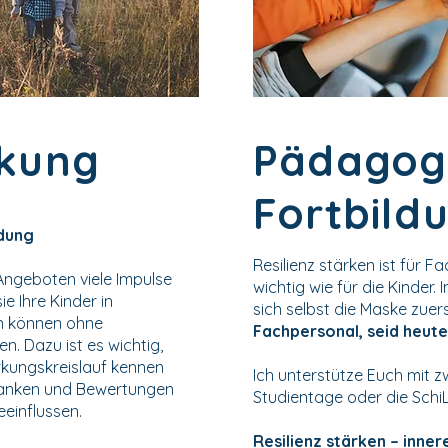
rkung
Pädagog
Fortbild
ndung
Resilienz stärken ist für 
Angeboten viele Impulse
wichtig wie für die Kinder. 
ie Ihre Kinder in
sich selbst die Maske zuer
n können ohne
Fachpersonal, seid heute
en. Dazu ist es wichtig,
rkungskreislauf kennen
Ich unterstütze Euch mit z
danken und Bewertungen
Studientage oder die SchiL
eeinflussen.
Resilienz stärken – inne