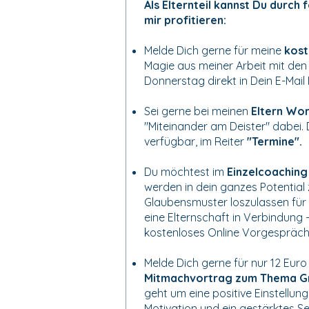
Als Elternteil kannst Du durc
mir profitieren:
Melde Dich gerne für meine
kost
Magie aus meiner Arbeit mit de
Donnerstag direkt in Dein E-Mail
Sei gerne bei meinen
Eltern Wo
"Miteinander am Deister" dabei. 
verfügbar, im Reiter
"Termine".
Du möchtest im
Einzelcoachin
werden in dein ganzes Potential 
Glaubensmuster loszulassen für 
eine Elternschaft in Verbindung 
kostenloses Online Vorgespräch 
Melde Dich gerne für nur 12 Eur
Mitmachvortrag zum Thema G
geht um eine positive Einstellun
Motivation und ein gestärktes S