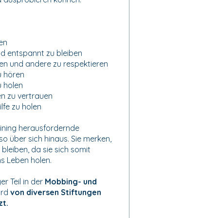
sen
nd entspannt zu bleiben
en und andere zu respektieren
u hören
u holen
en zu vertrauen
lfe zu holen
aining herausfordernde
o über sich hinaus. Sie merken,
 bleiben, da sie sich somit
s Leben holen.
er Teil in der
Mobbing- und
ird
von diversen Stiftungen
zt.